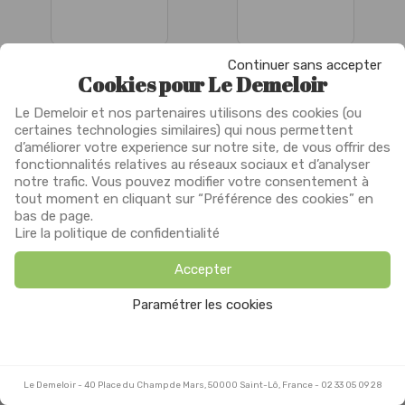
Continuer sans accepter
Cookies pour Le Demeloir
Le Demeloir et nos partenaires utilisons des cookies (ou
certaines technologies similaires) qui nous permettent
d’améliorer votre experience sur notre site, de vous offrir des
fonctionnalités relatives au réseaux sociaux et d’analyser
notre trafic. Vous pouvez modifier votre consentement à
tout moment en cliquant sur “Préférence des cookies” en
Homme
bas de page.
Lire la politique de confidentialité
Accepter
Paramétrer les cookies
Le Demeloir
Le Demeloir
-
-
40 Place du Champ de Mars, 50000 Saint-Lô, France
40 Place du Champ de Mars, 50000 Saint-Lô, France
-
-
02 33 05 09 28
02 33 05 09 28