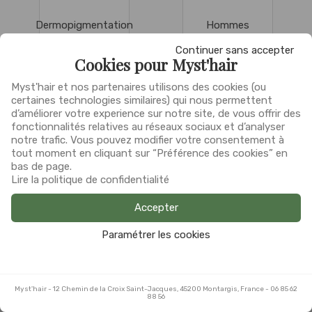
Dermopigmentation
Hommes
Continuer sans accepter
Cookies pour Myst'hair
Myst'hair et nos partenaires utilisons des cookies (ou
certaines technologies similaires) qui nous permettent
d’améliorer votre experience sur notre site, de vous offrir des
Technique
Classiques
fonctionnalités relatives au réseaux sociaux et d’analyser
Femmes
Femmes
notre trafic. Vous pouvez modifier votre consentement à
tout moment en cliquant sur “Préférence des cookies” en
bas de page.
Lire la politique de confidentialité
Accepter
Chignons
Paramétrer les cookies
Myst'hair
Myst'hair
-
-
12 Chemin de la Croix Saint-Jacques, 45200 Montargis, France
12 Chemin de la Croix Saint-Jacques, 45200 Montargis, France
-
-
06 85 62
06 85 62
88 56
88 56