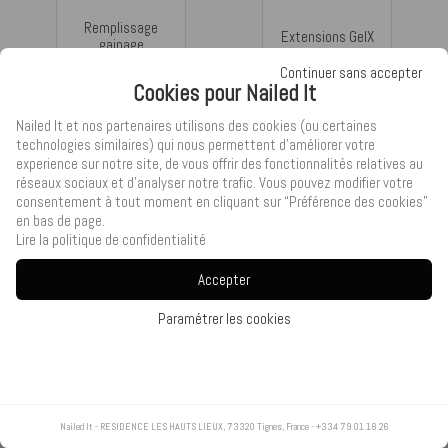
Remplissage
Extensions GelX
gainage
Continuer sans accepter
Cookies pour Nailed It
Nailed It et nos partenaires utilisons des cookies (ou certaines
technologies similaires) qui nous permettent d’améliorer votre
experience sur notre site, de vous offrir des fonctionnalités relatives au
Dépose +
Extensions en
réseaux sociaux et d’analyser notre trafic. Vous pouvez modifier votre
extensions GelX
gel au chablon
consentement à tout moment en cliquant sur “Préférence des cookies”
en bas de page.
Lire la politique de confidentialité
Accepter
Remplissage
Soins ongles
Paramétrer les cookies
extensions gel
naturels
Nailed It
Nailed It
-
-
RESIDENCE LES HAUTS LIEUX, 73320 Tignes, France
RESIDENCE LES HAUTS LIEUX, 73320 Tignes, France
-
-
+334 79 01 18 26
+334 79 01 18 26
Réparation ongle