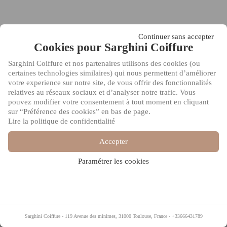
Continuer sans accepter
Cookies pour Sarghini Coiffure
Sarghini Coiffure et nos partenaires utilisons des cookies (ou
certaines technologies similaires) qui nous permettent d’améliorer
votre experience sur notre site, de vous offrir des fonctionnalités
relatives au réseaux sociaux et d’analyser notre trafic. Vous
pouvez modifier votre consentement à tout moment en cliquant
sur “Préférence des cookies” en bas de page.
Lire la politique de confidentialité
Accepter
Paramétrer les cookies
Sarghini Coiffure
Sarghini Coiffure
-
-
119 Avenue des minimes, 31000 Toulouse, France
119 Avenue des minimes, 31000 Toulouse, France
-
-
+33666431789
+33666431789